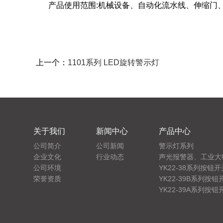
YKJ系列 多层警示灯新款
产品使用范围:机械设备、自动化流水线、伸缩门
上一个：
1101系列 LED旋转警示灯
关于我们
新闻中心
产品中心
公司简介
公司新闻
警示灯系列
LTE-5061、LTE-5061J 小型频闪警示灯
企业文化
行业动态
声光报警器、工业大
公司环境
YK22-38系列按钮开
荣誉资质
YK22-39B系列按钮
YK22-39A系列按钮