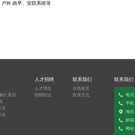
LTE-2071、LTE-2071J小型频闪警示灯
、户外 岗早、安防系统等
人才招聘
联系我们
联系我们
人才理念
在线留言
LED系列 机床工作灯
1101系列 灯泡旋转警
电话：
喇叭系列
招聘职位
联系方式
关
手机：
开关
地址
开关
邮箱：
网址：